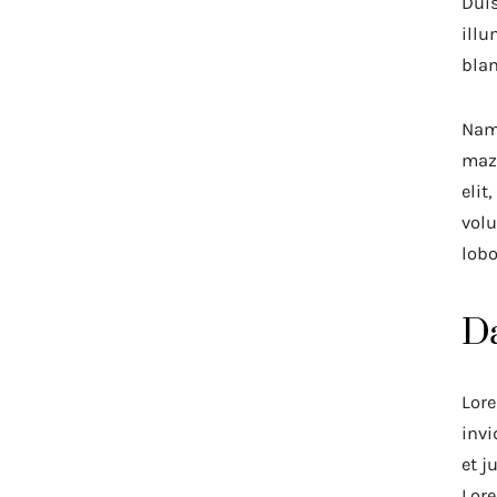
Duis
illu
blan
Nam 
mazi
elit
volu
lobo
Da
Lore
invi
et j
Lore