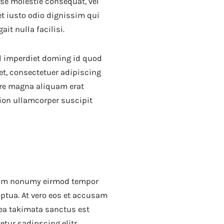
sse molestie consequat, vel
et iusto odio dignissim qui
it nulla facilisi.
l imperdiet doming id quod
t, consectetuer adipiscing
ore magna aliquam erat
tion ullamcorper suscipit
 diam nonumy eirmod tempor
uptua. At vero eos et accusam
sea takimata sanctus est
tur sadipscing elitr.