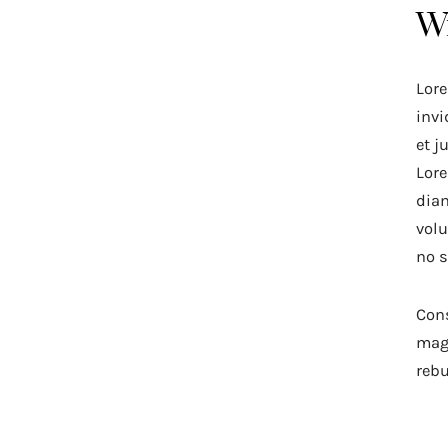
W
Lore
invi
et j
Lore
diam
volu
no s
Cons
magn
rebu