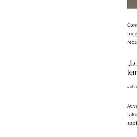
Cons
magn
rebu
„Lo
tem
John
At v
taki
sadi