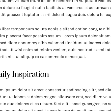
 autem vel eum iriure dolor in hendrerit in vulputate velit e
m dolore eu feugiat nulla facilisis at vero eros et accumsan 
dit praesent luptatum zzril delenit augue duis dolore te feuga
liber tempor cum soluta nobis eleifend option congue nihi
m placerat facer possim assum. Lorem ipsum dolor sit ame
, sed diam nonummy nibh euismod tincidunt ut laoreet dol
tpat. Ut wisi enim ad minim veniam, quis nostrud exerci ta
rtis nisl ut aliquip ex ea commodo consequat.
ily Inspiration
m ipsum dolor sit amet, consetetur sadipscing elitr, sed
dunt ut labore et dolore magna aliquyam erat, sed diam vol
usto duo dolores et ea rebum. Stet clita kasd gubergren, no 
m ipsum dolor sit amet. Lorem ipsum dolor sit amet, consete